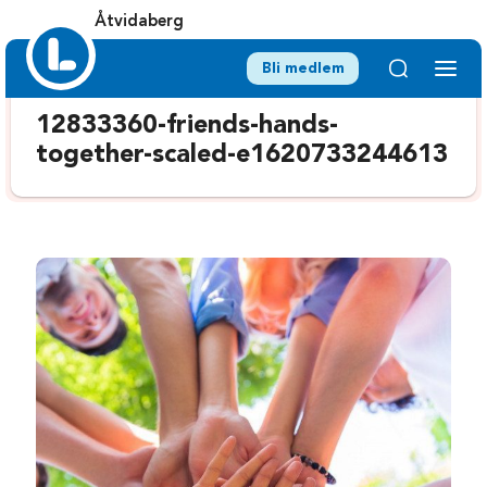
Åtvidaberg
Bli medlem
12833360-friends-hands-
together-scaled-e1620733244613